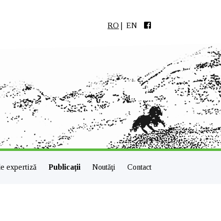
RO
|
EN
e expertiză
Publicații
Noutăţi
Contact