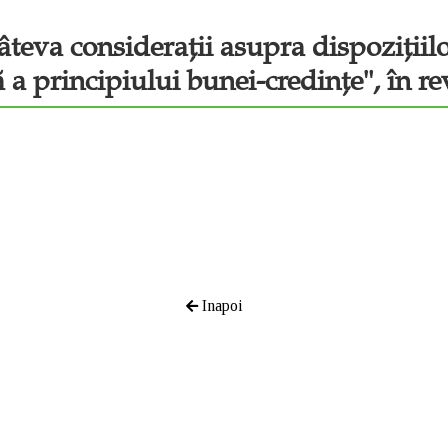
âteva considerații asupra dispozițiil
ră a principiului bunei-credințe", în r
Inapoi