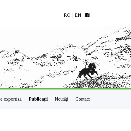
RO
|
EN
e expertiză
Publicații
Noutăţi
Contact