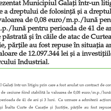
ezentat Municipiul Galați într-un liti
 a dreptului de folosință și a dreptul
a valoarea de 0,08 euro/m.p./lună pen
.p./lună pentru perioada de 41 de an
e păstrată și în căile de atac de Curte
ie, părțile au fost repuse în situația 
loare de 12.097.344 lei și a investiții
cului Industrial.
 Galați într-un litigiu prin care a fost anulat un contract de c
xa de cesiune fiind stabilită la valoarea de 0,08 euro/m.p./lun
rioada de 41 de ani și 3 luni. Ca urmare a admiterii acțiunii,
 Înalta Curte de Casație și Justiție, părțile au fost repuse