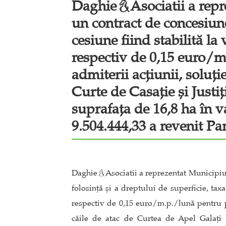
&
Daghie
Asociatii a repr
un contract de concesiune
cesiune fiind stabilită l
respectiv de 0,15 euro/m
admiterii acțiunii, soluți
Curte de Casație și Justiț
suprafața de 16,8 ha în va
9.504.444,33 a revenit Par
&
Daghie
Asociatii a reprezentat Municipiul
folosință și a dreptului de superficie, ta
respectiv de 0,15 euro/m.p./lună pentru pe
căile de atac de Curtea de Apel Galați și