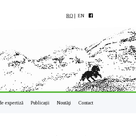
RO
|
EN
de expertiză
Publicații
Noutăţi
Contact