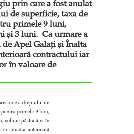
giu prin care a fost anulat
ui de superficie, taxa de
tru primele 9 luni,
i și 3 luni. Ca urmare a
a de Apel Galați și Înalta
anterioară contractului iar
lor în valoare de
oncesiune a dreptului de
ă pentru primele 9 luni,
 soluție păstrată și în
 în situația anterioară